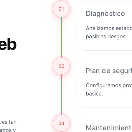
01
Diagnóstico
Analizamos estado
posibles riesgos.
eb
02
Plan de segur
Configuramos prot
básica.
cesitan
03
Mantenimient
gemos y