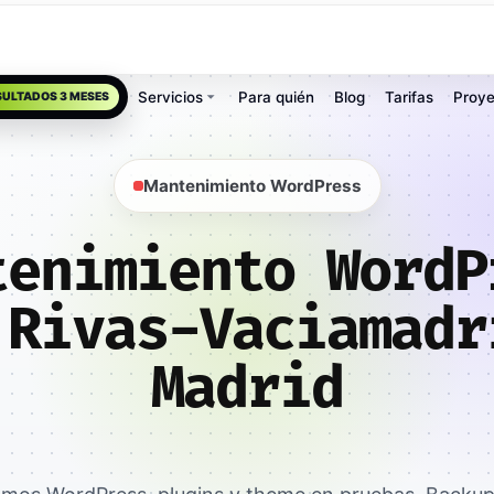
Servicios
Para quién
Blog
Tarifas
Proye
SULTADOS 3 MESES
Mantenimiento WordPress
tenimiento WordP
 Rivas-Vaciamadr
Madrid