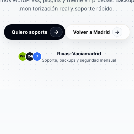
amos WordPress, plugins y theme en pruebas. Backups
monitorización real y soporte rápido.
→
Quiero soporte
Volver a Madrid
→
Rivas-Vaciamadrid
WP
24
7
Soporte, backups y seguridad mensual