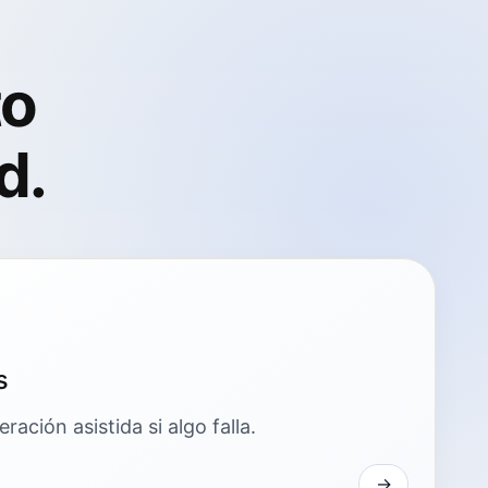
to
d.
s
ación asistida si algo falla.