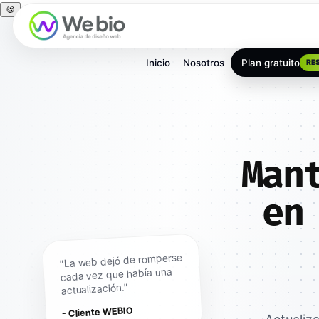
🍪
Inicio
Nosotros
Plan gratuito
RE
Man
en
"La web dejó de romperse
cada vez que había una
actualización."
- Cliente WEBIO