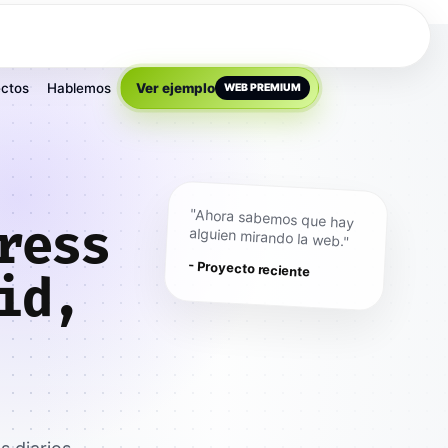
ctos
Hablemos
Ver ejemplo
WEB PREMIUM
"Ahora sabemos que hay
ress
alguien mirando la web."
- Proyecto reciente
id,