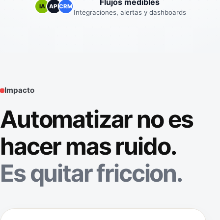
Flujos medibles
IA
API
CRM
Integraciones, alertas y dashboards
Impacto
Automatizar no es
hacer mas ruido.
Es quitar friccion.