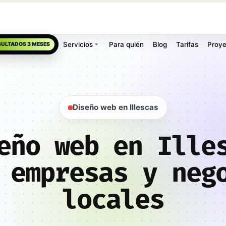
Servicios
Para quién
Blog
Tarifas
Proye
SULTADOS 3 MESES
Diseño web en Illescas
eño web en Ille
 empresas y neg
locales