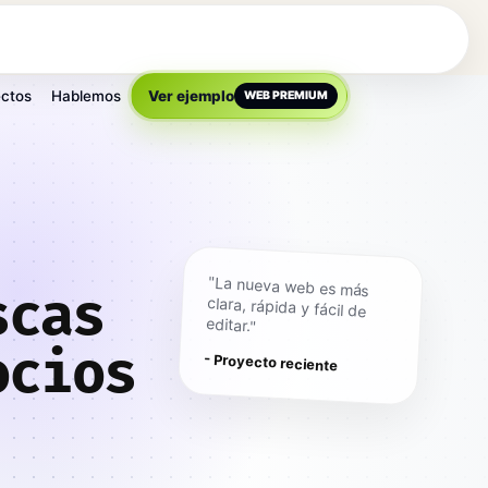
ctos
Hablemos
Ver ejemplo
WEB PREMIUM
"La nueva web es más
clara, rápida y fácil de
scas
editar."
ocios
- Proyecto reciente