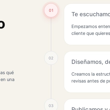
01
Te escuchamos
o
Empezamos entendi
cliente que quieres
02
Diseñamos, de
tas qué
Creamos la estruct
 en una
revisas antes de p
03
Publicamos y 