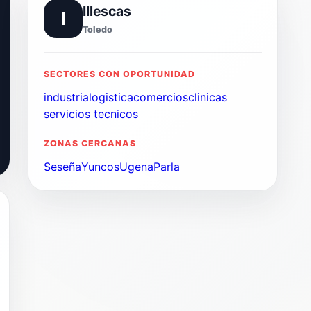
Illescas
I
Toledo
SECTORES CON OPORTUNIDAD
industria
logistica
comercios
clinicas
servicios tecnicos
ZONAS CERCANAS
Seseña
Yuncos
Ugena
Parla