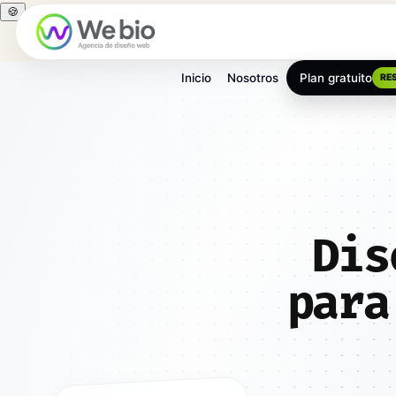
🍪
Inicio
Nosotros
Plan gratuito
RE
Inicio
Diseño web
Toledo
Illescas
Dis
para