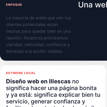
Una web
ENFOQUE
La mayoría de webs que ven tus
clientes potenciales están
hechas para quedar bien en una
reunión. Nosotros priorizamos
claridad, velocidad, confianza y
llamadas a la acción visibles.
KEYWORD LOCAL
Diseño web en Illescas
no
significa hacer una página bonita
y ya está: significa explicar bien tu
servicio, generar confianza y