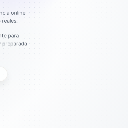
ncia online
 reales.
nte para
 y preparada