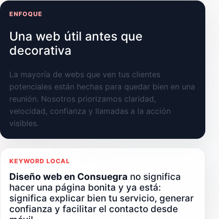
ENFOQUE
Una web útil antes que
decorativa
La mayoría de webs que ven tus clientes
potenciales están hechas para quedar bien en una
reunión. Nosotros priorizamos claridad,
velocidad, confianza y llamadas a la acción
visibles.
KEYWORD LOCAL
Diseño web en Consuegra
no significa
hacer una página bonita y ya está:
significa explicar bien tu servicio, generar
confianza y facilitar el contacto desde