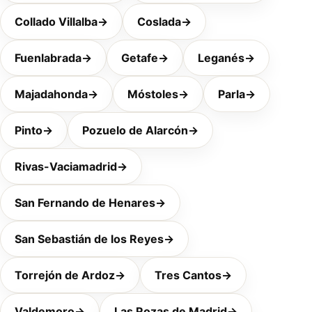
Collado Villalba
→
Coslada
→
Fuenlabrada
→
Getafe
→
Leganés
→
Majadahonda
→
Móstoles
→
Parla
→
Pinto
→
Pozuelo de Alarcón
→
Rivas-Vaciamadrid
→
San Fernando de Henares
→
San Sebastián de los Reyes
→
Torrejón de Ardoz
→
Tres Cantos
→
Valdemoro
→
Las Rozas de Madrid
→