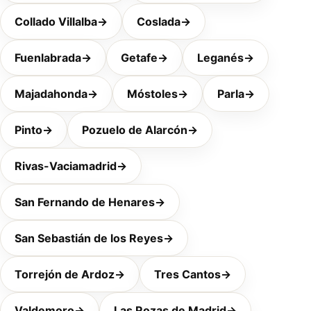
Collado Villalba
→
Coslada
→
Fuenlabrada
→
Getafe
→
Leganés
→
Majadahonda
→
Móstoles
→
Parla
→
Pinto
→
Pozuelo de Alarcón
→
Rivas-Vaciamadrid
→
San Fernando de Henares
→
San Sebastián de los Reyes
→
Torrejón de Ardoz
→
Tres Cantos
→
Valdemoro
→
Las Rozas de Madrid
→