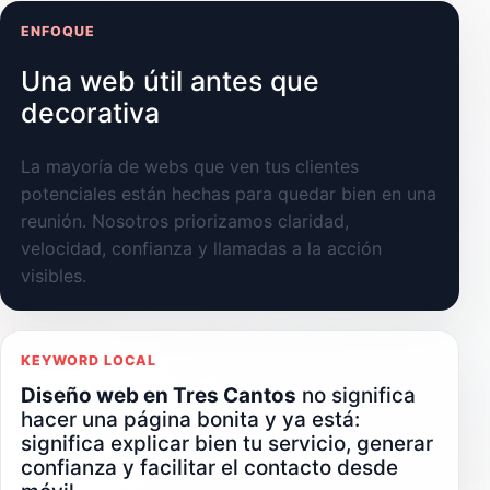
ENFOQUE
Una web útil antes que
decorativa
La mayoría de webs que ven tus clientes
potenciales están hechas para quedar bien en una
reunión. Nosotros priorizamos claridad,
velocidad, confianza y llamadas a la acción
visibles.
KEYWORD LOCAL
Diseño web en Tres Cantos
no significa
hacer una página bonita y ya está:
significa explicar bien tu servicio, generar
confianza y facilitar el contacto desde