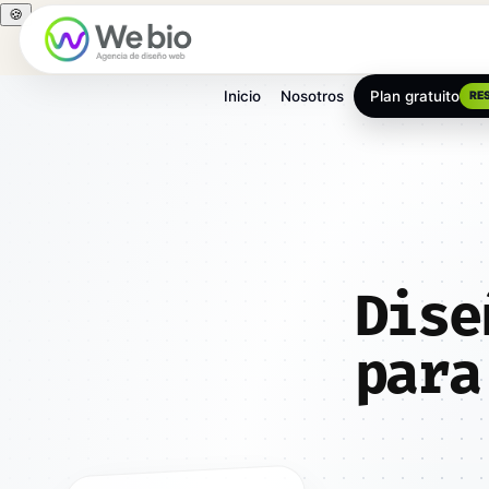
🍪
Inicio
Nosotros
Plan gratuito
RE
Inicio
Diseño web
Madrid
Alcobendas
Dise
para