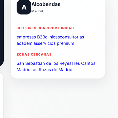
Alcobendas
A
Madrid
SECTORES CON OPORTUNIDAD
empresas B2B
clinicas
consultorias
academias
servicios premium
ZONAS CERCANAS
San Sebastian de los Reyes
Tres Cantos
Madrid
Las Rozas de Madrid