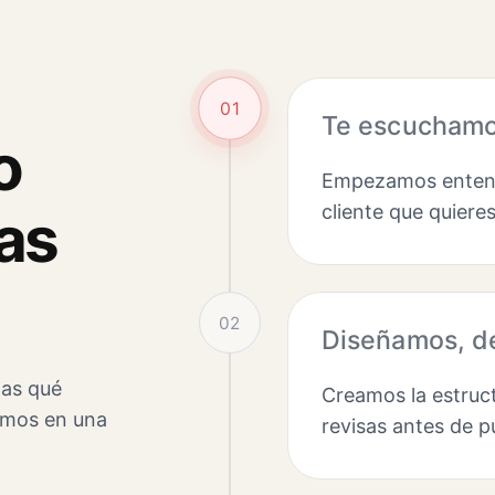
01
Te escuchamos
o
Empezamos entendi
cliente que quiere
as
02
Diseñamos, de
tas qué
Creamos la estruct
imos en una
revisas antes de p