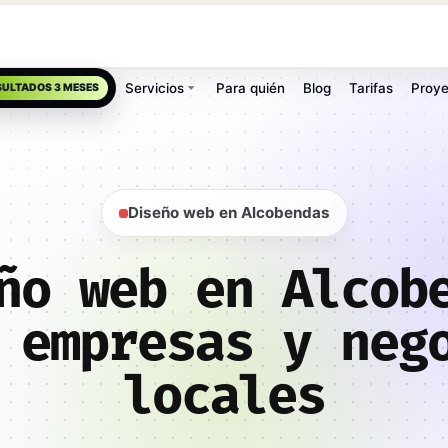
Servicios
Para quién
Blog
Tarifas
Proye
SULTADOS 3 MESES
Diseño web en Alcobendas
ño web en Alcob
 empresas y neg
locales