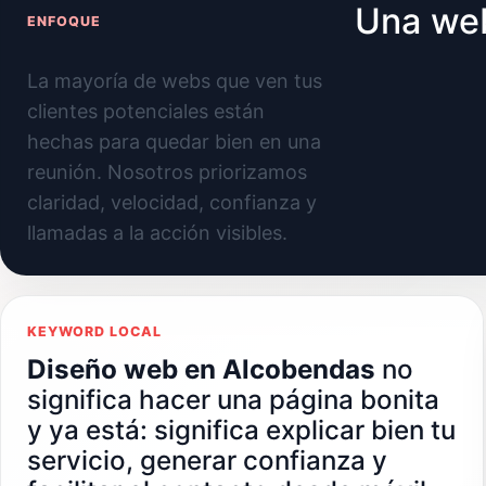
Una web
ENFOQUE
La mayoría de webs que ven tus
clientes potenciales están
hechas para quedar bien en una
reunión. Nosotros priorizamos
claridad, velocidad, confianza y
llamadas a la acción visibles.
KEYWORD LOCAL
Diseño web en Alcobendas
no
significa hacer una página bonita
y ya está: significa explicar bien tu
servicio, generar confianza y