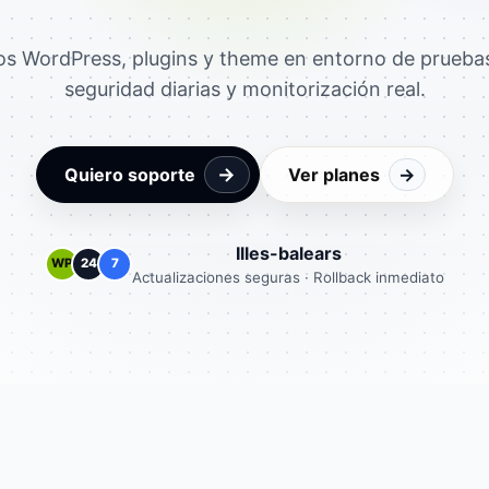
os WordPress, plugins y theme en entorno de pruebas
seguridad diarias y monitorización real.
→
Quiero soporte
Ver planes
→
Illes-balears
WP
24
7
Actualizaciones seguras · Rollback inmediato