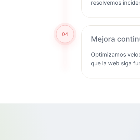
resolvemos incide
04
Mejora conti
Optimizamos veloc
que la web siga f