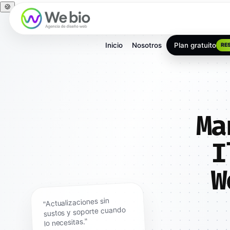
🍪
Inicio
Nosotros
Plan gratuito
RE
Ma
I
W
"Actualizaciones sin
sustos y soporte cuando
lo necesitas."