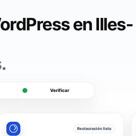
rdPress en Illes-
.
Verificar
Restauración lista