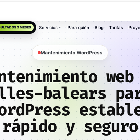
Servicios
Para quién
Blog
Tarifas
Proye
SULTADOS 3 MESES
Mantenimiento WordPress
ntenimiento web
lles-balears pa
ordPress establ
rápido y seguro