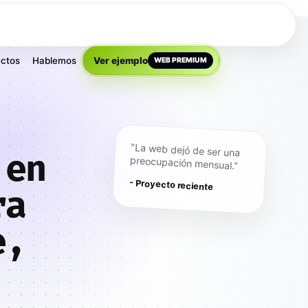
ctos
Hablemos
Ver ejemplo
WEB PREMIUM
"La web dejó de ser una
 en
preocupación mensual."
- Proyecto reciente
ra
e,