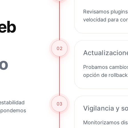
Revisamos plugins
velocidad para con
eb
02
Actualizacion
o
Probamos cambios 
opción de rollback
stabilidad
03
Vigilancia y s
respondemos
Monitorizamos disp