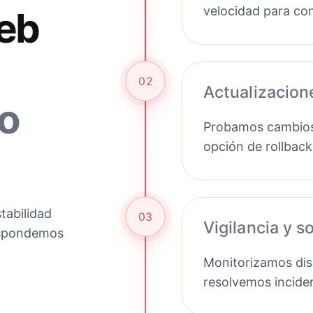
velocidad para con
eb
02
Actualizacion
o
Probamos cambios 
opción de rollback
tabilidad
03
Vigilancia y s
respondemos
Monitorizamos disp
resolvemos incide