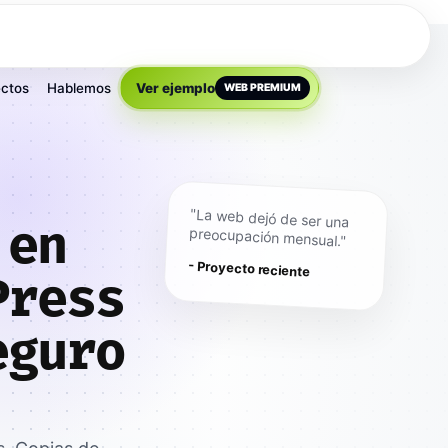
ctos
Hablemos
Ver ejemplo
WEB PREMIUM
"La web dejó de ser una
 en
preocupación mensual."
- Proyecto reciente
Press
eguro