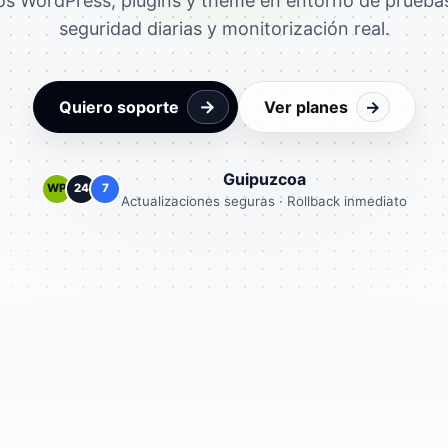
os WordPress, plugins y theme en entorno de pruebas
seguridad diarias y monitorización real.
→
Quiero soporte
Ver planes
→
Guipuzcoa
WP
24
7
Actualizaciones seguras · Rollback inmediato