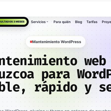
Servicios
Para quién
Blog
Tarifas
Proye
SULTADOS 3 MESES
Mantenimiento WordPress
ntenimiento web
uzcoa para Word
ble, rápido y s