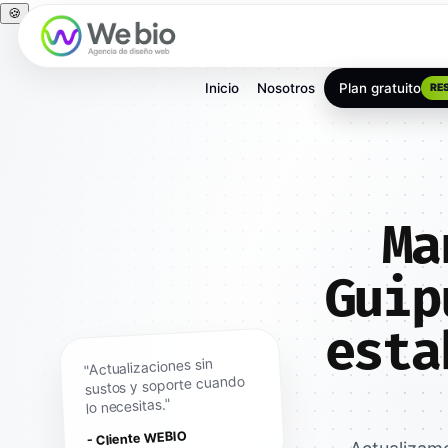
🍪
Inicio
Nosotros
Plan gratuito
RE
Ma
Guip
esta
"Actualizaciones sin
sustos y soporte cuando
lo necesitas."
- Cliente WEBIO