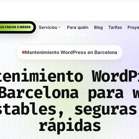
Servicios
Para quién
Blog
Tarifas
Proye
SULTADOS 3 MESES
Mantenimiento WordPress en Barcelona
tenimiento WordP
Barcelona para 
stables, seguras
rápidas