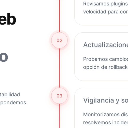
Revisamos plugins
velocidad para con
eb
02
Actualizacion
o
Probamos cambios 
opción de rollback
abilidad
03
Vigilancia y s
respondemos
Monitorizamos disp
resolvemos incide