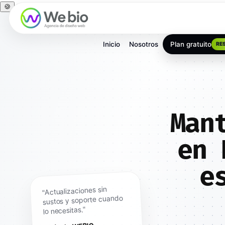
🍪
Inicio
Nosotros
Plan gratuito
RE
Man
en 
e
"Actualizaciones sin
sustos y soporte cuando
lo necesitas."