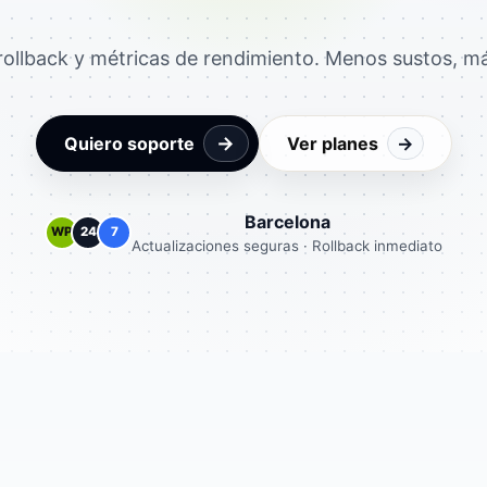
rollback y métricas de rendimiento. Menos sustos, m
→
Quiero soporte
Ver planes
→
Barcelona
WP
24
7
Actualizaciones seguras · Rollback inmediato