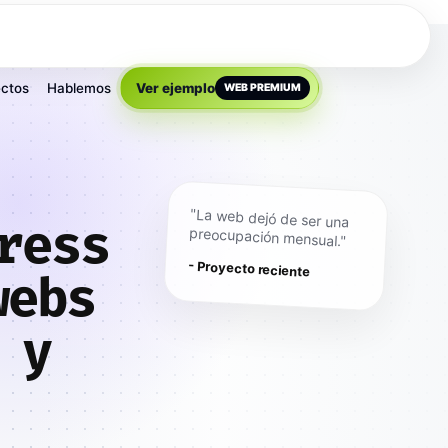
ctos
Hablemos
Ver ejemplo
WEB PREMIUM
"La web dejó de ser una
ress
preocupación mensual."
- Proyecto reciente
webs
 y