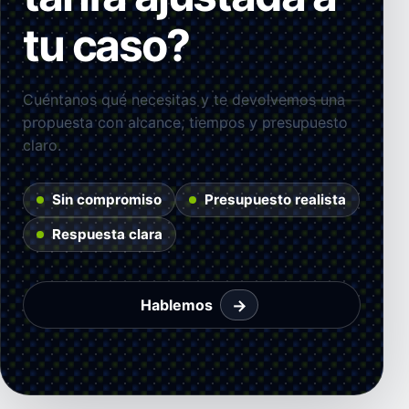
tu caso?
Cuéntanos qué necesitas y te devolvemos una
propuesta con alcance, tiempos y presupuesto
claro.
Sin compromiso
Presupuesto realista
Respuesta clara
→
Hablemos