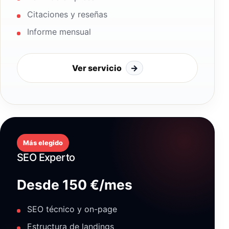
Citaciones y reseñas
Informe mensual
Ver servicio
→
Más elegido
SEO Experto
Desde 150 €/mes
SEO técnico y on-page
Estructura de landings