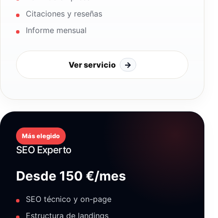
Citaciones y reseñas
Informe mensual
Ver servicio
→
Más elegido
SEO Experto
Desde 150 €/mes
SEO técnico y on-page
Estructura de landings