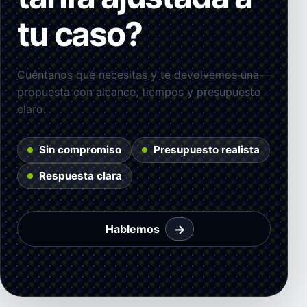
tu caso?
Cuéntanos qué necesitas y te devolvemos una
propuesta con alcance, tiempos y presupuesto
claro.
Sin compromiso
Presupuesto realista
Respuesta clara
→
Hablemos