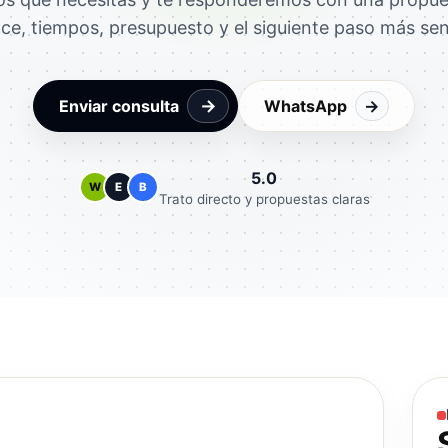
ce, tiempos, presupuesto y el siguiente paso más se
→
Enviar consulta
WhatsApp
→
5.0
W
E
B
Trato directo y propuestas claras