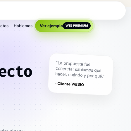
ctos
Hablemos
Ver ejemplo
WEB PREMIUM
"La propuesta fue
concreta: sabíamos qué
ecto
hacer, cuándo y por qué."
- Cliente WEBIO
ta clara: