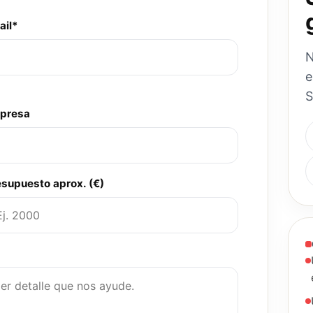
ail*
N
e
S
presa
esupuesto aprox. (€)