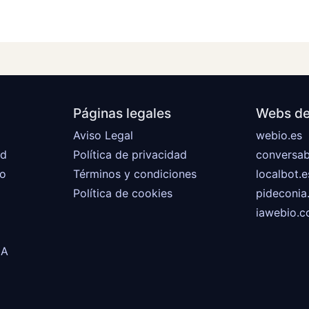
Páginas legales
Webs de
Aviso Legal
webio.es
id
Política de privacidad
conversab
do
Términos y condiciones
localbot.e
Política de cookies
pideconi
iawebio.
IA