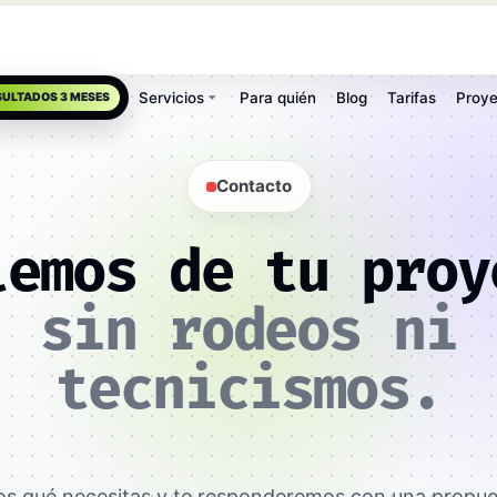
Servicios
Para quién
Blog
Tarifas
Proye
SULTADOS 3 MESES
Contacto
lemos de tu proy
sin rodeos ni
tecnicismos.
s qué necesitas y te responderemos con una propues